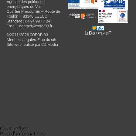
Agence des politiques
énergétiques du Var
Quartier Précoumin – Route de
Toulon – 83340 LE LUC
Standard : 04 94 99 17 24 –
Email :
contact@cofor83.fr
©2011/2026 COFOR 83
Mentions légales
Plan du site
Site web réalisé par CS-Media
Nous utilisons des cookies
Nous utilisons des cookies sur notre site web. Certains
d’entre eux sont essentiels au fonctionnement du site et
d’autres nous aident à améliorer ce site et l’expérience
utilisateur (cookies traceurs). Vous pouvez décider vous-
même si vous autorisez ou non ces cookies. Merci de noter
que, si vous les rejetez, vous risquez de ne pas pouvoir
utiliser l’ensemble des fonctionnalités du site.
Ok
Je refuse
Plus d' informations