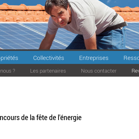
priétés
Collectivités
Entreprises
Resso
nous ?
Les partenaires
Nous contacter
Re
ncours de la fête de l'énergie