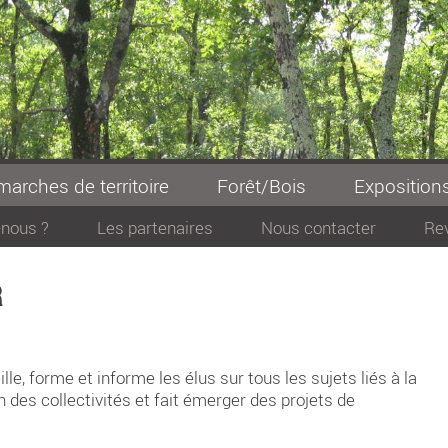
arches de territoire
Forêt/Bois
Exposition
nous ?
Les partenaires
Nous contacter
Re
R
, forme et informe les élus sur tous les sujets liés à la
n des collectivités et fait émerger des projets de